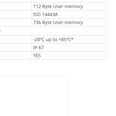
112 Byte User memory
ISO 14443A
736 Byte User memory
s
-20ºC up to +85ºC*
IP 67
YES