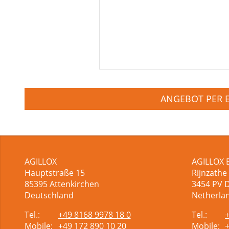
ANGEBOT PER 
AGILLOX
AGILLOX 
Hauptstraße 15
Rijnzathe
85395
Attenkirchen
3454
PV 
Deutschland
Netherla
Tel.:
+49 8168 9978 18 0
Tel.:
Mobile:
+49 172 890 10 20
Mobile: