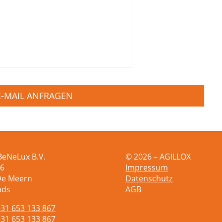
E-MAIL ANFRAGEN
BeNeLux B.V.
© 2026 – AGILLOX
 6
Impressum
De Meern
Datenschutz
nds
AGB
+31 653 133 867
+31 653 133 867