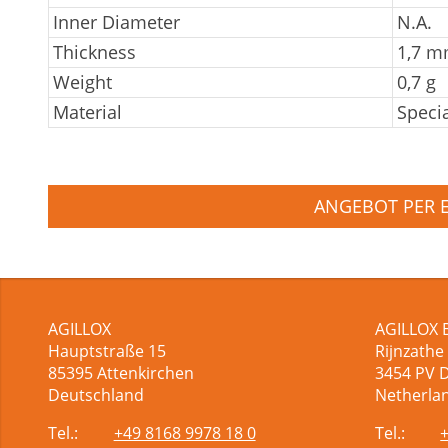
Inner Diameter
N.A.
Thickness
1,7 
Weight
0,7 g
Material
Speci
ANGEBOT PER 
AGILLOX
AGILLOX 
Hauptstraße 15
Rijnzathe
85395
Attenkirchen
3454
PV 
Deutschland
Netherla
Tel.:
+49 8168 9978 18 0
Tel.: