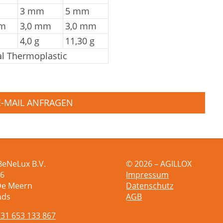
3 mm
5 mm
mm
3,0 mm
3,0 mm
4,0 g
11,30 g
al Thermoplastic
E-MAIL ANFRAGEN
BeNeLux B.V.
© 2026 – AGILLOX
 6
Impressum
De Meern
Datenschutz
nds
AGB
+31 653 133 867