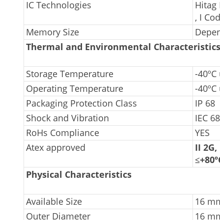
IC Technologies
Hitag
, I Co
Memory Size
Depen
Thermal and Environmental Characteristic
Storage Temperature
-40ºC
Operating Temperature
-40ºC
Packaging Protection Class
IP 68
Shock and Vibration
IEC 68
RoHs Compliance
YES
Atex approved
II 2G,
≤+80º
Physical Characteristics
Available Size
16 m
Outer Diameter
16 m