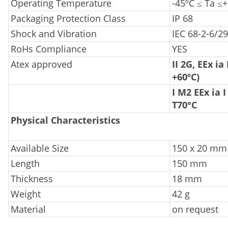
Operating Temperature
-45ºC ≤ Ta ≤
Packaging Protection Class
IP 68
Shock and Vibration
IEC 68-2-6/29
RoHs Compliance
YES
Atex approved
II 2G, EEx ia 
+60ºC)
I M2 EEx ia I 
T70°C
Physical Characteristics
Available Size
150 x 20 mm
Length
150 mm
Thickness
18 mm
Weight
42 g
Material
on request